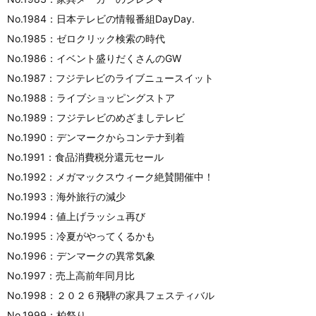
No.1984：日本テレビの情報番組DayDay.
No.1985：ゼロクリック検索の時代
No.1986：イベント盛りだくさんのGW
No.1987：フジテレビのライブニュースイット
No.1988：ライブショッピングストア
No.1989：フジテレビのめざましテレビ
No.1990：デンマークからコンテナ到着
No.1991：食品消費税分還元セール
No.1992：メガマックスウィーク絶賛開催中！
No.1993：海外旅行の減少
No.1994：値上げラッシュ再び
No.1995：冷夏がやってくるかも
No.1996：デンマークの異常気象
No.1997：売上高前年同月比
No.1998：２０２６飛騨の家具フェスティバル
No.1999：柏祭り