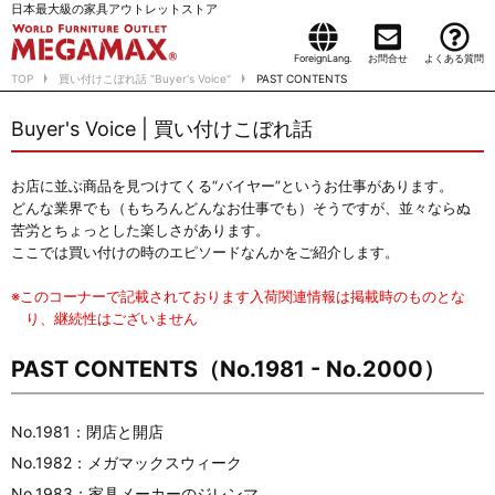
日本最大級の家具アウトレットストア
ForeignLang.
お問合せ
よくある質問
TOP
買い付けこぼれ話 "Buyer's Voice"
PAST CONTENTS
Buyer's Voice | 買い付けこぼれ話
お店に並ぶ商品を見つけてくる“バイヤー”というお仕事があります。
どんな業界でも（もちろんどんなお仕事でも）そうですが、並々ならぬ
苦労とちょっとした楽しさがあります。
ここでは買い付けの時のエピソードなんかをご紹介します。
※このコーナーで記載されております入荷関連情報は掲載時のものとな
り、継続性はございません
PAST CONTENTS（No.1981 - No.2000）
No.1981：閉店と開店
No.1982：メガマックスウィーク
No.1983：家具メーカーのジレンマ