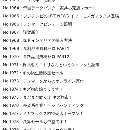
No.1964：帝国データバンク 家具小売店レポート
No.1965：フジテレビのLIVE NEWS イットにメガマックス登場
No.1966：デンマークビンテージ照明
No.1967：謹賀新年
No.1968：家具インテリアの購入方法
No.1969： 食料品消費税ゼロ PART1
No.1970：食料品消費税ゼロ PART2
No.1971：負け組のニトリさんというショックな記事
No.1972：冬の鍋生活応援セール
No.1973：デンマークからのオンライン買付
No.1974：キズ物市始まります！
No.1975：まだまだ続くよ キズ物市！
No.1976：外資系企業とヘッドハンティング
No.1977：メガマックス柏特売店オープン！
No.1978：決算セールも中盤です！
No.1979：メガマックスウィーク開催！