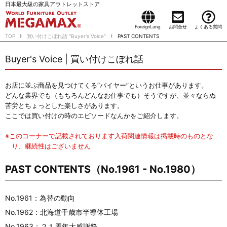
日本最大級の家具アウトレットストア
ForeignLang.
お問合せ
よくある質問
TOP
買い付けこぼれ話 "Buyer's Voice"
PAST CONTENTS
Buyer's Voice | 買い付けこぼれ話
お店に並ぶ商品を見つけてくる“バイヤー”というお仕事があります。
どんな業界でも（もちろんどんなお仕事でも）そうですが、並々ならぬ
苦労とちょっとした楽しさがあります。
ここでは買い付けの時のエピソードなんかをご紹介します。
※このコーナーで記載されております入荷関連情報は掲載時のものとな
り、継続性はございません
PAST CONTENTS（No.1961 - No.1980）
No.1961：為替の動向
No.1962：北海道千歳市半導体工場
No.1963：２１周年大感謝祭