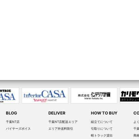
BLOG
DELIVER
HOW TO BUY
CO
千葉NT店
千葉NT店配送エリア
組立てについて
よ
バイヤーズボイス
エリア外送料割引
引取りについて
千
軽トラック貸出
商