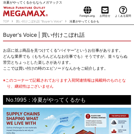
冷夏がやってくるかもならメガマックス
ForeignLang.
お問合せ
よくある質問
TOP
買い付けこぼれ話 "Buyer's Voice"
冷夏がやってくるかも
Buyer's Voice | 買い付けこぼれ話
お店に並ぶ商品を見つけてくる“バイヤー”というお仕事があります。
どんな業界でも（もちろんどんなお仕事でも）そうですが、並々ならぬ
苦労とちょっとした楽しさがあります。
ここでは買い付けの時のエピソードなんかをご紹介します。
※このコーナーで記載されております入荷関連情報は掲載時のものとな
り、継続性はございません
No.1995：冷夏がやってくるかも