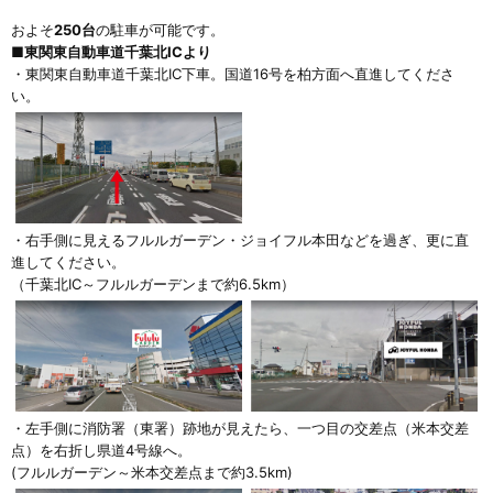
およそ
250台
の駐車が可能です。
■東関東自動車道千葉北ICより
・東関東自動車道千葉北IC下車。国道16号を柏方面へ直進してくださ
い。
・右手側に見えるフルルガーデン・ジョイフル本田などを過ぎ、更に直
進してください。
（千葉北IC～フルルガーデンまで約6.5km）
・左手側に消防署（東署）跡地が見えたら、一つ目の交差点（米本交差
点）を右折し県道4号線へ。
(フルルガーデン～米本交差点まで約3.5km)