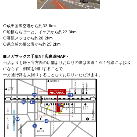
○成田国際空港から約33.1km
○船橋ららぽーと、イケアから約22.3km
○幕張メッセから約28.2km
○県立柏の葉公園から約25.2km
■メガマックス千葉NT店裏道MAP
・
当店よりも鎌ヶ谷方面の店舗よりお戻りの際は国道４６４号線にはお出
にならず、側道を利用することで、
一方通行路を大回りすることなくお戻りいただけます。