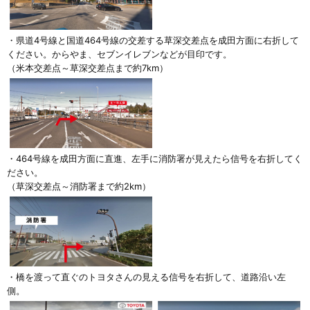
・県道4号線と国道464号線の交差する草深交差点を成田方面に右折して
ください。からやま、セブンイレブンなどが目印です。
（米本交差点～草深交差点まで約7km）
・464号線を成田方面に直進、左手に消防署が見えたら信号を右折してく
ださい。
（草深交差点～消防署まで約2km）
・橋を渡って直ぐのトヨタさんの見える信号を右折して、道路沿い左
側。