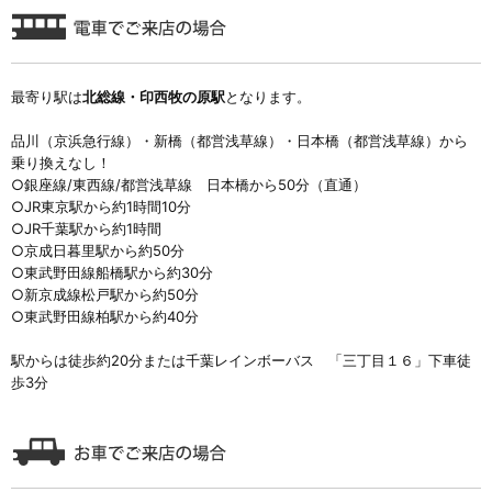
最寄り駅は
北総線・印西牧の原駅
となります。
品川（京浜急行線）・新橋（都営浅草線）・日本橋（都営浅草線）から
乗り換えなし！
○銀座線/東西線/都営浅草線 日本橋から50分（直通）
○JR東京駅から約1時間10分
○JR千葉駅から約1時間
○京成日暮里駅から約50分
○東武野田線船橋駅から約30分
○新京成線松戸駅から約50分
○東武野田線柏駅から約40分
駅からは徒歩約20分または千葉レインボーバス 「三丁目１６」下車徒
歩3分