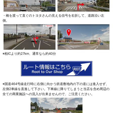
・橋を渡って直ぐのトヨタさんの見える信号を右折して、道路沿い左
側。
※柏ICより約27km、通常なら約40分
※
国道464号線走行時に右側に向かう鉄道敷地内の下の道には進入せず、
左側2車線を直進して下さい。下車線に降りてしまうと当店を含め周辺の
全ての商業施設への流入が出来ませんので、ご注意ください。