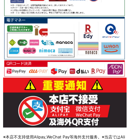
※本店不支持使用Alipay,WeChat Pay等海外支付服务。※当店ではAli