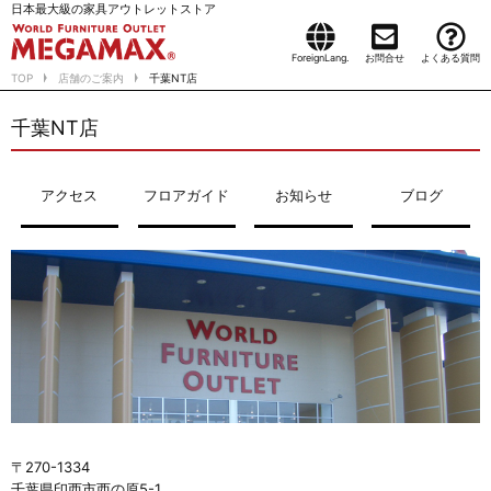
日本最大級の家具アウトレットストア
ForeignLang.
お問合せ
よくある質問
TOP
店舗のご案内
千葉NT店
千葉NT店
アクセス
フロアガイド
お知らせ
ブログ
〒270-1334
千葉県印西市西の原5-1