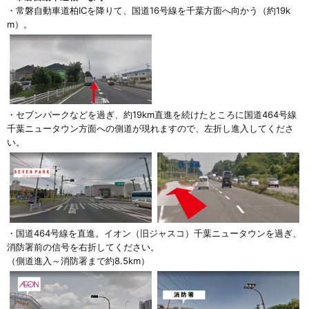
・常磐自動車道柏ICを降りて、国道16号線を千葉方面へ向かう（約19k
m）。
・セブンパークなどを過ぎ、約19km直進を続けたところに国道464号線
千葉ニュータウン方面への側道が現れますので、左折し進入してくださ
い。
・国道464号線を直進。イオン（旧ジャスコ）千葉ニュータウンを過ぎ、
消防署前の信号を右折してください。
（側道進入～消防署まで約8.5km）