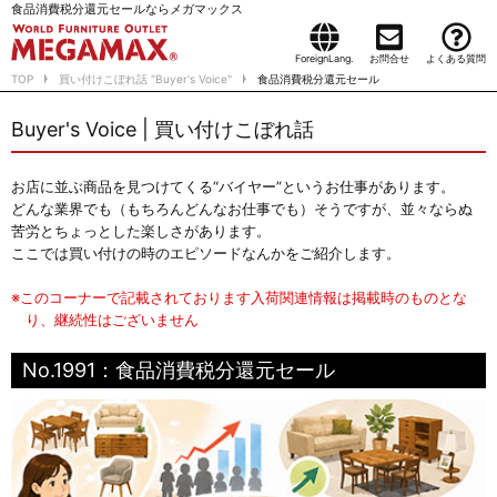
食品消費税分還元セールならメガマックス
ForeignLang.
お問合せ
よくある質問
TOP
買い付けこぼれ話 "Buyer's Voice"
食品消費税分還元セール
Buyer's Voice | 買い付けこぼれ話
お店に並ぶ商品を見つけてくる“バイヤー”というお仕事があります。
どんな業界でも（もちろんどんなお仕事でも）そうですが、並々ならぬ
苦労とちょっとした楽しさがあります。
ここでは買い付けの時のエピソードなんかをご紹介します。
※このコーナーで記載されております入荷関連情報は掲載時のものとな
り、継続性はございません
No.1991：食品消費税分還元セール