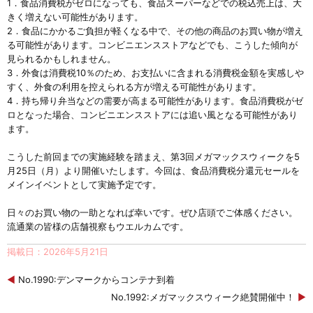
1．食品消費税がゼロになっても、食品スーパーなどでの税込売上は、大
きく増えない可能性があります。
2．食品にかかるご負担が軽くなる中で、その他の商品のお買い物が増え
る可能性があります。コンビニエンスストアなどでも、こうした傾向が
見られるかもしれません。
3．外食は消費税10％のため、お支払いに含まれる消費税金額を実感しや
すく、外食の利用を控えられる方が増える可能性があります。
4．持ち帰り弁当などの需要が高まる可能性があります。食品消費税がゼ
ロとなった場合、コンビニエンスストアには追い風となる可能性があり
ます。
こうした前回までの実施経験を踏まえ、第3回メガマックスウィークを5
月25日（月）より開催いたします。今回は、食品消費税分還元セールを
メインイベントとして実施予定です。
日々のお買い物の一助となれば幸いです。ぜひ店頭でご体感ください。
流通業の皆様の店舗視察もウエルカムです。
掲載日：2026年5月21日
◀
No.1990:デンマークからコンテナ到着
No.1992:メガマックスウィーク絶賛開催中！
▶