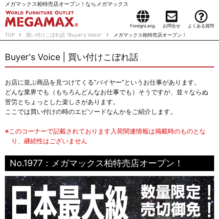
メガマックス柏特売店オープン！ならメガマックス
ForeignLang.
お問合せ
よくある質問
TOP
買い付けこぼれ話 "Buyer's Voice"
メガマックス柏特売店オープン！
Buyer's Voice | 買い付けこぼれ話
お店に並ぶ商品を見つけてくる“バイヤー”というお仕事があります。
どんな業界でも（もちろんどんなお仕事でも）そうですが、並々ならぬ
苦労とちょっとした楽しさがあります。
ここでは買い付けの時のエピソードなんかをご紹介します。
※このコーナーで記載されております入荷関連情報は掲載時のものとな
り、継続性はございません
No.1977：メガマックス柏特売店オープン！