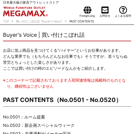
日本最大級の家具アウトレットストア
ForeignLang.
お問合せ
よくある質問
TOP
買い付けこぼれ話 "Buyer's Voice"
PAST CONTENTS
Buyer's Voice | 買い付けこぼれ話
お店に並ぶ商品を見つけてくる“バイヤー”というお仕事があります。
どんな業界でも（もちろんどんなお仕事でも）そうですが、並々ならぬ
苦労とちょっとした楽しさがあります。
ここでは買い付けの時のエピソードなんかをご紹介します。
※このコーナーで記載されております入荷関連情報は掲載時のものとな
り、継続性はございません
PAST CONTENTS（No.0501 - No.0520）
No.0501：ルーム提案
No.0502：新企画スペシャルウィーク
No.0503：在庫過剰がメーカー圧迫