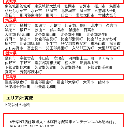
茨城県
東茨城郡茨城町
東茨城郡大洗町
笠間市
古河市
桜川市
筑西市
ひたちなか市
水戸市
結城市
北茨城市
城里市
久慈郡大子町
高萩市
那珂郡東海村
那珂市
日立市
常陸太田市
常陸大宮市
埼玉県
入間市
桶川市
加須市
川越市
比企郡川島町
北本市
久喜市
鴻巣市
坂戸市
狭山市
鶴ヶ島市
飯能市
日高市
入間郡毛呂山町
比企郡嵐山町
比企郡小川町
比企郡越生町
行田市
熊谷市
比企郡吉見町
比企郡滑川町
比企郡ときがわ町
所沢市
比企郡鳩山町
羽生市
秩父郡東秩父村
東松山市
深谷市
ふじみ野市
富士見市
児玉郡美里町
入間郡三芳町
大里郡寄居町
栃木県
足利市
宇都宮市
小山市
鹿沼市
河内郡上三川町
さくら市
佐野市
下野市
塩谷郡高根沢町
栃木市
那須烏山市
下都賀郡野木町
芳賀郡芳賀町
芳賀郡益子町
下都賀郡壬生町
真岡市
芳賀郡茂木町
群馬県
邑楽郡板倉町
邑楽郡邑楽町
邑楽郡大泉町
太田市
館林市
邑楽郡千代田町
邑楽郡明和町
エリア外:実費
上記以外の地域
※千葉NT店は毎週火・水曜日は配送車メンテナンスの為配送はお
休みさせて頂いております。