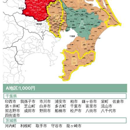
A地区:1,000円
千葉県
印西市
我孫子市
市川市
浦安市
柏市
鎌ヶ谷市
栄町
佐倉市
酒々井町
芝山町
白井市
多古町
千葉市
富里市
流山市
習志野市
成田市
野田市
船橋市
松戸市
八街市
八千代市
四街道市
茨城県
河内町
利根町
取手市
守谷市
龍ヶ崎市