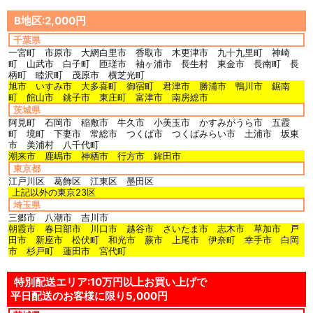
B地区:2,000円
千葉県
一宮町 市原市 大網白里市 香取市 木更津市 九十九里町 神崎
町 山武市 白子町 匝瑳市 袖ヶ浦市 長生村 東金市 長南町 長
柄町 睦沢町 茂原市 横芝光町
旭市 いすみ市 大多喜町 御宿町 君津市 勝浦市 鴨川市 鋸南
町 館山市 銚子市 東庄町 富津市 南房総市
茨城県
阿見町 石岡市 稲敷市 牛久市 小美玉市 かすみがうら市 五霞
町 境町 下妻市 常総市 つくば市 つくばみらい市 土浦市 坂東
市 美浦村 八千代町
潮来市 鹿嶋市 神栖市 行方市 鉾田市
東京都
江戸川区 葛飾区 江東区 墨田区
上記以外の東京23区
埼玉県
三郷市 八潮市 吉川市
朝霞市 春日部市 川口市 越谷市 さいたま市 志木市 草加市 戸
田市 新座市 松伏町 和光市 蕨市 上尾市 伊奈町 幸手市 白岡
市 杉戸町 蓮田市 宮代町
特別配送エリア:10万円以上お買い上げで
平日配送のお客様に限り5,000円