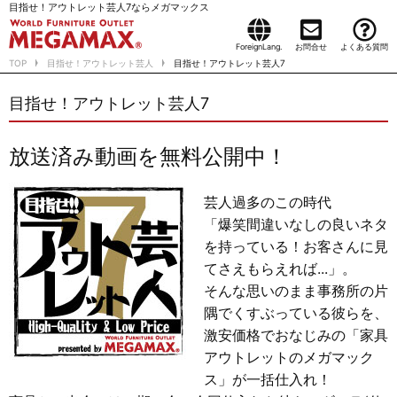
目指せ！アウトレット芸人7ならメガマックス
ForeignLang.
お問合せ
よくある質問
TOP
目指せ！アウトレット芸人
目指せ！アウトレット芸人7
目指せ！アウトレット芸人7
放送済み動画を無料公開中！
芸人過多のこの時代
「爆笑間違いなしの良いネタ
を持っている！お客さんに見
てさえもらえれば...」。
そんな思いのまま事務所の片
隅でくすぶっている彼らを、
激安価格でおなじみの「家具
アウトレットのメガマック
ス」が一括仕入れ！