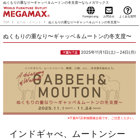
ぬくもりの重なり〜ギャッベ＆ムートンの冬支度〜ならメガマックス
ForeignLang.
お問合せ
よくある質問
TOP
セール・イベント
ぬくもりの重なり〜ギャッベ＆ムートンの冬支度〜
ぬくもりの重なり〜ギャッベ＆ムートンの冬支度〜
2025年11月1日(土)～24日(月)
※千葉NT店単独開催企画です。ご注意ください。
インドギャべ、ムートンシー