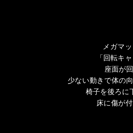
メガマック
「回転キャ
座面が
少ない動きで体の
椅子を後ろに
床に傷が