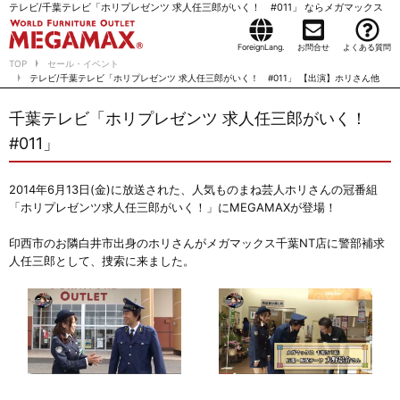
テレビ/千葉テレビ「ホリプレゼンツ 求人任三郎がいく！ #011」 ならメガマックス
ForeignLang.
お問合せ
よくある質問
TOP
セール・イベント
テレビ/千葉テレビ「ホリプレゼンツ 求人任三郎がいく！ #011」 【出演】ホリさん他
千葉テレビ「ホリプレゼンツ 求人任三郎がいく！
#011」
2014年6月13日(金)に放送された、人気ものまね芸人ホリさんの冠番組
「
ホリプレゼンツ求人任三郎がいく！
」にMEGAMAXが登場！
印西市のお隣白井市出身のホリさんがメガマックス千葉NT店に警部補求
人任三郎として、捜索に来ました。