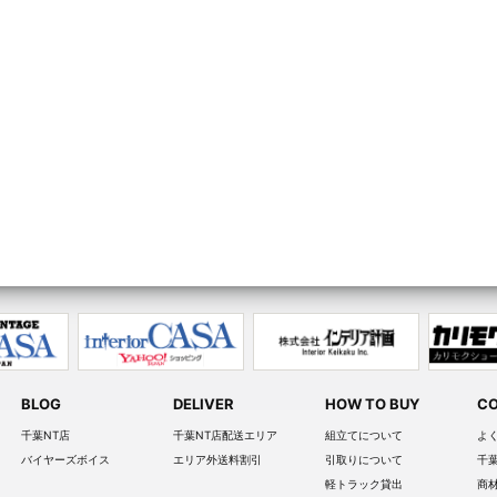
BLOG
DELIVER
HOW TO BUY
CO
千葉NT店
千葉NT店配送エリア
組立てについて
よ
バイヤーズボイス
エリア外送料割引
引取りについて
千
軽トラック貸出
商