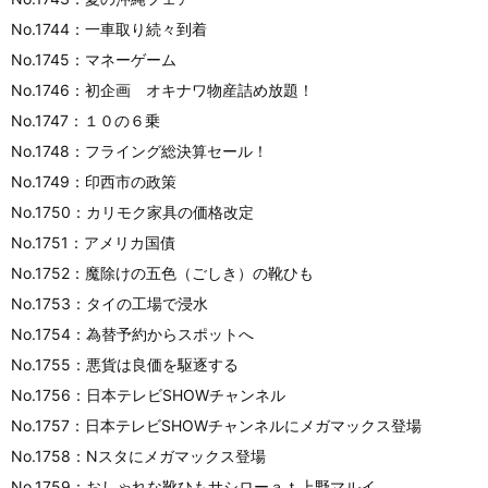
No.1744：一車取り続々到着
No.1745：マネーゲーム
No.1746：初企画 オキナワ物産詰め放題！
No.1747：１０の６乗
No.1748：フライング総決算セール！
No.1749：印西市の政策
No.1750：カリモク家具の価格改定
No.1751：アメリカ国債
No.1752：魔除けの五色（ごしき）の靴ひも
No.1753：タイの工場で浸水
No.1754：為替予約からスポットへ
No.1755：悪貨は良価を駆逐する
No.1756：日本テレビSHOWチャンネル
No.1757：日本テレビSHOWチャンネルにメガマックス登場
No.1758：Nスタにメガマックス登場
No.1759：おしゃれな靴ひもサシローａｔ上野マルイ