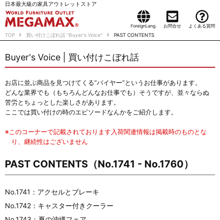
日本最大級の家具アウトレットストア
ForeignLang.
お問合せ
よくある質問
TOP
買い付けこぼれ話 "Buyer's Voice"
PAST CONTENTS
Buyer's Voice | 買い付けこぼれ話
お店に並ぶ商品を見つけてくる“バイヤー”というお仕事があります。
どんな業界でも（もちろんどんなお仕事でも）そうですが、並々ならぬ
苦労とちょっとした楽しさがあります。
ここでは買い付けの時のエピソードなんかをご紹介します。
※このコーナーで記載されております入荷関連情報は掲載時のものとな
り、継続性はございません
PAST CONTENTS（No.1741 - No.1760）
No.1741：アクセルとブレーキ
No.1742：キャスター付きクーラー
No.1743：夏の沖縄フェア