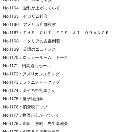
No.1164：金利が上がっていく
No.1165：ゼロサム社会
No.1166：アメリカ店舗視察
No.1167：ＴＨＥ ＯＵＴＬＥＴＳ ＡＴ ＯＲＡＮＧＥ
No.1168：イタリアの古書到着！
No.1169：英語のニュアンス
No.1170：ロッカールーム トーク
No.1171：円高還元セール
No.1172：アメリカンスラング
No.1173：ファニチャークラブ
No.1174：タイの牛乳屋さん
No.1175：量子経済学
No.1176：消費税アップ
No.1177：物価が上がっていく
No.1178：織田 憲嗣 先生講演会
No.1179：創業５０周年記念祭