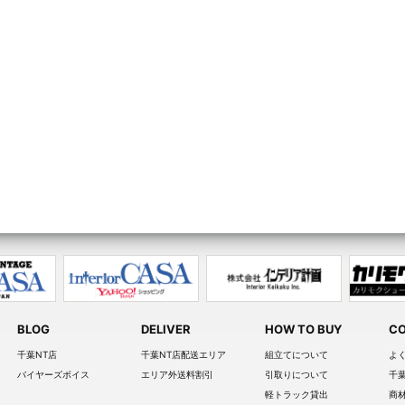
BLOG
DELIVER
HOW TO BUY
CO
千葉NT店
千葉NT店配送エリア
組立てについて
よ
バイヤーズボイス
エリア外送料割引
引取りについて
千
軽トラック貸出
商