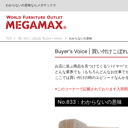
わからないの意味ならメガマックス
TOP
買い付けこぼれ話 "Buyer's Voice"
わからないの意味
Buyer's Voice | 買い付けこぼ
お店に並ぶ商品を見つけてくる“バイヤー”
どんな業界でも（もちろんどんなお仕事で
ここでは買い付けの時のエピソードなんか
※このコーナーで記載されております入荷
No.833：わからないの意味