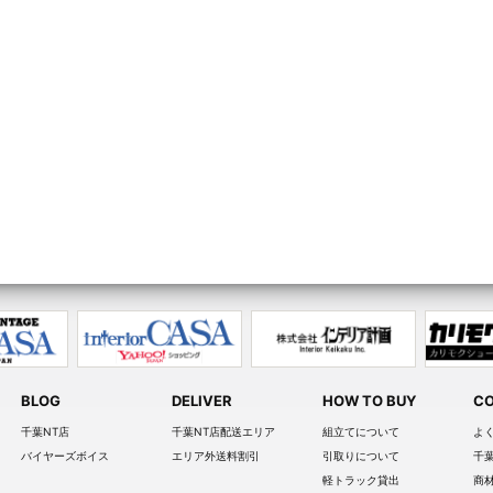
BLOG
DELIVER
HOW TO BUY
CO
千葉NT店
千葉NT店配送エリア
組立てについて
よ
バイヤーズボイス
エリア外送料割引
引取りについて
千
軽トラック貸出
商