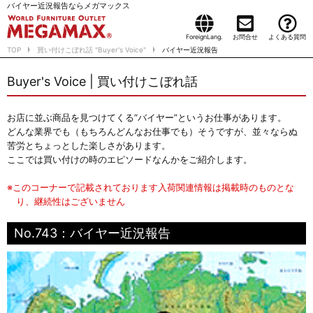
バイヤー近況報告ならメガマックス
ForeignLang.
お問合せ
よくある質問
TOP
買い付けこぼれ話 "Buyer's Voice"
バイヤー近況報告
Buyer's Voice | 買い付けこぼれ話
お店に並ぶ商品を見つけてくる“バイヤー”というお仕事があります。
どんな業界でも（もちろんどんなお仕事でも）そうですが、並々ならぬ
苦労とちょっとした楽しさがあります。
ここでは買い付けの時のエピソードなんかをご紹介します。
※このコーナーで記載されております入荷関連情報は掲載時のものとな
り、継続性はございません
No.743：バイヤー近況報告