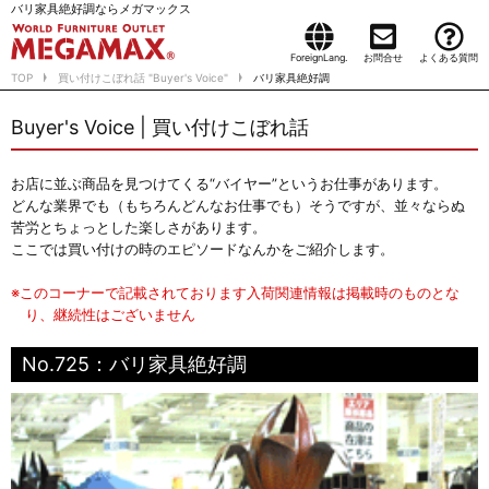
バリ家具絶好調ならメガマックス
ForeignLang.
お問合せ
よくある質問
TOP
買い付けこぼれ話 "Buyer's Voice"
バリ家具絶好調
Buyer's Voice | 買い付けこぼれ話
お店に並ぶ商品を見つけてくる“バイヤー”というお仕事があります。
どんな業界でも（もちろんどんなお仕事でも）そうですが、並々ならぬ
苦労とちょっとした楽しさがあります。
ここでは買い付けの時のエピソードなんかをご紹介します。
※このコーナーで記載されております入荷関連情報は掲載時のものとな
り、継続性はございません
No.725：バリ家具絶好調