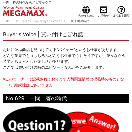
一問十答の時代ならメガマックス
ForeignLang.
お問合せ
よくある質問
TOP
買い付けこぼれ話 "Buyer's Voice"
一問十答の時代
Buyer's Voice | 買い付けこぼれ話
お店に並ぶ商品を見つけてくる“バイヤー”というお仕事があります。
どんな業界でも（もちろんどんなお仕事でも）そうですが、並々ならぬ
苦労とちょっとした楽しさがあります。
ここでは買い付けの時のエピソードなんかをご紹介します。
※このコーナーで記載されております入荷関連情報は掲載時のものとな
り、継続性はございません
No.629：一問十答の時代