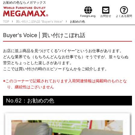
お勧めの色ならメガマックス
ForeignLang.
お問合せ
よくある質問
TOP
買い付けこぼれ話 "Buyer's Voice"
お勧めの色
Buyer's Voice | 買い付けこぼれ話
お店に並ぶ商品を見つけてくる“バイヤー”というお仕事があります。
どんな業界でも（もちろんどんなお仕事でも）そうですが、並々ならぬ
苦労とちょっとした楽しさがあります。
ここでは買い付けの時のエピソードなんかをご紹介します。
※このコーナーで記載されております入荷関連情報は掲載時のものとな
り、継続性はございません
No.62：お勧めの色