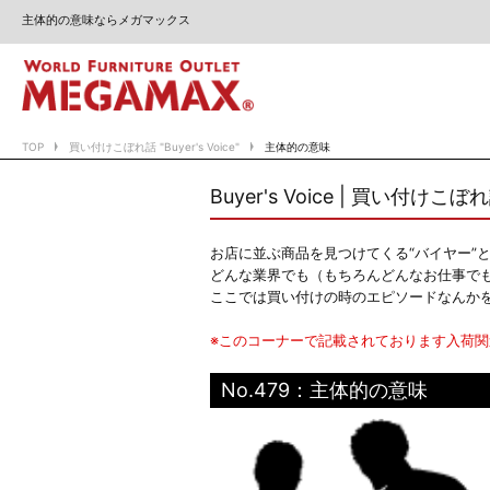
主体的の意味ならメガマックス
TOP
買い付けこぼれ話 "Buyer's Voice"
主体的の意味
Buyer's Voice | 買い付けこぼ
お店に並ぶ商品を見つけてくる“バイヤー”
どんな業界でも（もちろんどんなお仕事で
ここでは買い付けの時のエピソードなんか
※このコーナーで記載されております入荷
No.479：主体的の意味