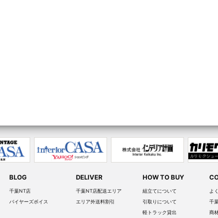
BLOG
DELIVER
HOW TO BUY
CO
千葉NT店
千葉NT店配送エリア
組立てについて
よ
バイヤーズボイス
エリア外送料割引
引取りについて
千
軽トラック貸出
商