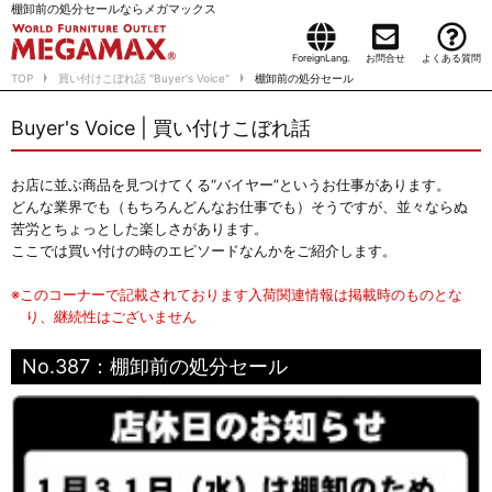
棚卸前の処分セールならメガマックス
ForeignLang.
お問合せ
よくある質問
TOP
買い付けこぼれ話 "Buyer's Voice"
棚卸前の処分セール
Buyer's Voice | 買い付けこぼれ話
お店に並ぶ商品を見つけてくる“バイヤー”というお仕事があります。
どんな業界でも（もちろんどんなお仕事でも）そうですが、並々ならぬ
苦労とちょっとした楽しさがあります。
ここでは買い付けの時のエピソードなんかをご紹介します。
※このコーナーで記載されております入荷関連情報は掲載時のものとな
り、継続性はございません
No.387：棚卸前の処分セール