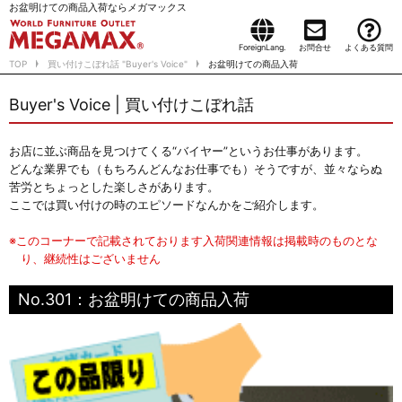
お盆明けての商品入荷ならメガマックス
ForeignLang.
お問合せ
よくある質問
TOP
買い付けこぼれ話 "Buyer's Voice"
お盆明けての商品入荷
Buyer's Voice | 買い付けこぼれ話
お店に並ぶ商品を見つけてくる“バイヤー”というお仕事があります。
どんな業界でも（もちろんどんなお仕事でも）そうですが、並々ならぬ
苦労とちょっとした楽しさがあります。
ここでは買い付けの時のエピソードなんかをご紹介します。
※このコーナーで記載されております入荷関連情報は掲載時のものとな
り、継続性はございません
No.301：お盆明けての商品入荷