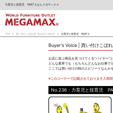
力育児と技育児 PART３ならメガマックス
TOP
買い付けこぼれ話 "Buyer's Voice"
力育児と技育児 PART３
Buyer's Voice | 買い付けこぼ
お店に並ぶ商品を見つけてくる“バイヤー”
どんな業界でも（もちろんどんなお仕事で
ここでは買い付けの時のエピソードなんか
※このコーナーで記載されております入荷
No.236：力育児と技育児 PA