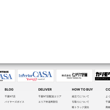
BLOG
DELIVER
HOW TO BUY
CO
千葉NT店
千葉NT店配送エリア
組立てについて
よ
バイヤーズボイス
エリア外送料割引
引取りについて
千
軽トラック貸出
商