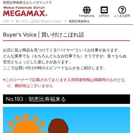
朝恵比寿福来るならメガマックス
ForeignLang.
お問合せ
よくある質問
TOP
買い付けこぼれ話 "Buyer's Voice"
朝恵比寿福来る
Buyer's Voice | 買い付けこぼれ話
お店に並ぶ商品を見つけてくる“バイヤー”というお仕事があります。
どんな業界でも（もちろんどんなお仕事でも）そうですが、並々ならぬ
苦労とちょっとした楽しさがあります。
ここでは買い付けの時のエピソードなんかをご紹介します。
※このコーナーで記載されております入荷関連情報は掲載時のものとな
り、継続性はございません
No.193：朝恵比寿福来る