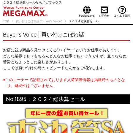
２０２４総決算セールならメガマックス
ForeignLang.
お問合せ
よくある質問
TOP
買い付けこぼれ話 "Buyer's Voice"
２０２４総決算セール
Buyer's Voice | 買い付けこぼれ話
お店に並ぶ商品を見つけてくる“バイヤー”というお仕事があります。
どんな業界でも（もちろんどんなお仕事でも）そうですが、並々ならぬ
苦労とちょっとした楽しさがあります。
ここでは買い付けの時のエピソードなんかをご紹介します。
※このコーナーで記載されております入荷関連情報は掲載時のものとな
り、継続性はございません
No.1895：２０２４総決算セール