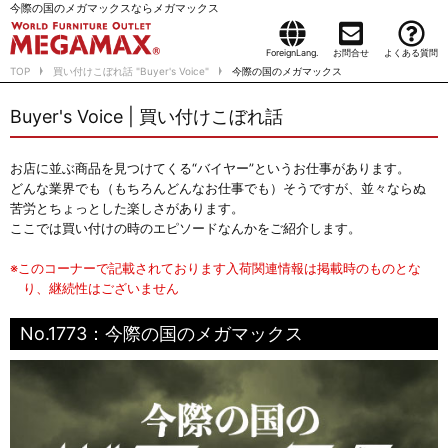
今際の国のメガマックスならメガマックス
ForeignLang.
お問合せ
よくある質問
TOP
買い付けこぼれ話 "Buyer's Voice"
今際の国のメガマックス
Buyer's Voice | 買い付けこぼれ話
お店に並ぶ商品を見つけてくる“バイヤー”というお仕事があります。
どんな業界でも（もちろんどんなお仕事でも）そうですが、並々ならぬ
苦労とちょっとした楽しさがあります。
ここでは買い付けの時のエピソードなんかをご紹介します。
※このコーナーで記載されております入荷関連情報は掲載時のものとな
り、継続性はございません
No.1773：今際の国のメガマックス