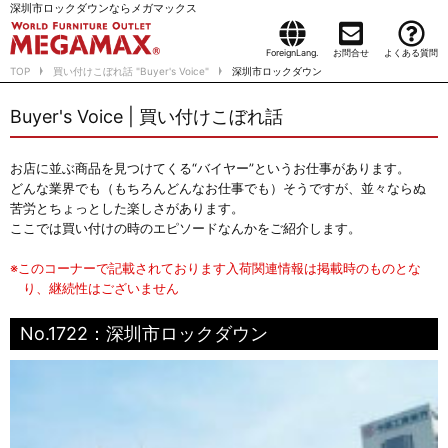
深圳市ロックダウンならメガマックス
ForeignLang.
お問合せ
よくある質問
TOP
買い付けこぼれ話 "Buyer's Voice"
深圳市ロックダウン
Buyer's Voice | 買い付けこぼれ話
お店に並ぶ商品を見つけてくる“バイヤー”というお仕事があります。
どんな業界でも（もちろんどんなお仕事でも）そうですが、並々ならぬ
苦労とちょっとした楽しさがあります。
ここでは買い付けの時のエピソードなんかをご紹介します。
※このコーナーで記載されております入荷関連情報は掲載時のものとな
り、継続性はございません
No.1722：深圳市ロックダウン