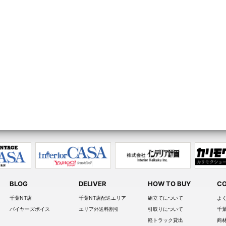
BLOG
DELIVER
HOW TO BUY
CO
千葉NT店
千葉NT店配送エリア
組立てについて
よ
バイヤーズボイス
エリア外送料割引
引取りについて
千
軽トラック貸出
商