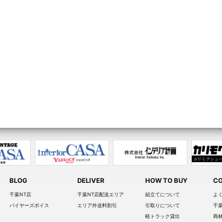
BLOG
DELIVER
HOW TO BUY
CO
千葉NT店
千葉NT店配送エリア
組立てについて
よ
バイヤーズボイス
エリア外送料割引
引取りについて
千
軽トラック貸出
商