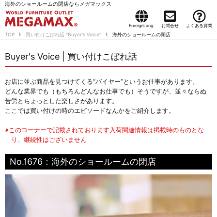
海外のショールームの閉店ならメガマックス
ForeignLang.
お問合せ
よくある質問
TOP
買い付けこぼれ話 "Buyer's Voice"
海外のショールームの閉店
Buyer's Voice | 買い付けこぼれ話
お店に並ぶ商品を見つけてくる“バイヤー”というお仕事があります。
どんな業界でも（もちろんどんなお仕事でも）そうですが、並々ならぬ
苦労とちょっとした楽しさがあります。
ここでは買い付けの時のエピソードなんかをご紹介します。
※このコーナーで記載されております入荷関連情報は掲載時のものとな
り、継続性はございません
No.1676：海外のショールームの閉店