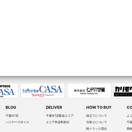
BLOG
DELIVER
HOW TO BUY
CO
千葉NT店
千葉NT店配送エリア
組立てについて
よ
バイヤーズボイス
エリア外送料割引
引取りについて
千
軽トラック貸出
商