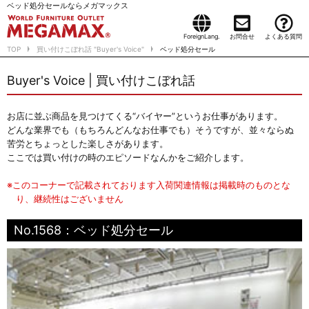
ベッド処分セールならメガマックス
ForeignLang.
お問合せ
よくある質問
TOP
買い付けこぼれ話 "Buyer's Voice"
ベッド処分セール
Buyer's Voice | 買い付けこぼれ話
お店に並ぶ商品を見つけてくる“バイヤー”というお仕事があります。
どんな業界でも（もちろんどんなお仕事でも）そうですが、並々ならぬ
苦労とちょっとした楽しさがあります。
ここでは買い付けの時のエピソードなんかをご紹介します。
※このコーナーで記載されております入荷関連情報は掲載時のものとな
り、継続性はございません
No.1568：ベッド処分セール