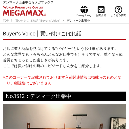
デンマーク出張中ならメガマックス
ForeignLang.
お問合せ
よくある質問
TOP
買い付けこぼれ話 "Buyer's Voice"
デンマーク出張中
Buyer's Voice | 買い付けこぼれ話
お店に並ぶ商品を見つけてくる“バイヤー”というお仕事があります。
どんな業界でも（もちろんどんなお仕事でも）そうですが、並々ならぬ
苦労とちょっとした楽しさがあります。
ここでは買い付けの時のエピソードなんかをご紹介します。
※このコーナーで記載されております入荷関連情報は掲載時のものとな
り、継続性はございません
No.1512：デンマーク出張中