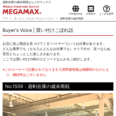
過剰在庫の歳末商戦ならメガマックス
ForeignLang.
お問合せ
よくある質問
TOP
買い付けこぼれ話 "Buyer's Voice"
過剰在庫の歳末商戦
Buyer's Voice | 買い付けこぼれ話
お店に並ぶ商品を見つけてくる“バイヤー”というお仕事があります。
どんな業界でも（もちろんどんなお仕事でも）そうですが、並々ならぬ
苦労とちょっとした楽しさがあります。
ここでは買い付けの時のエピソードなんかをご紹介します。
※このコーナーで記載されております入荷関連情報は掲載時のものとな
り、継続性はございません
No.1509：過剰在庫の歳末商戦