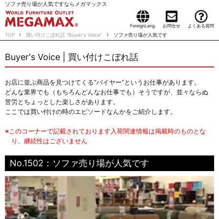
ソファ売り場が人気ですならメガマックス
ForeignLang.
お問合せ
よくある質問
TOP
買い付けこぼれ話 "Buyer's Voice"
ソファ売り場が人気です
Buyer's Voice | 買い付けこぼれ話
お店に並ぶ商品を見つけてくる“バイヤー”というお仕事があります。
どんな業界でも（もちろんどんなお仕事でも）そうですが、並々ならぬ
苦労とちょっとした楽しさがあります。
ここでは買い付けの時のエピソードなんかをご紹介します。
※このコーナーで記載されております入荷関連情報は掲載時のものとな
り、継続性はございません
No.1502：ソファ売り場が人気です