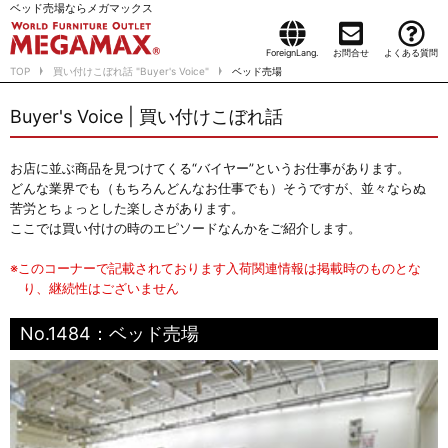
ベッド売場ならメガマックス
ForeignLang.
お問合せ
よくある質問
TOP
買い付けこぼれ話 "Buyer's Voice"
ベッド売場
Buyer's Voice | 買い付けこぼれ話
お店に並ぶ商品を見つけてくる“バイヤー”というお仕事があります。
どんな業界でも（もちろんどんなお仕事でも）そうですが、並々ならぬ
苦労とちょっとした楽しさがあります。
ここでは買い付けの時のエピソードなんかをご紹介します。
※このコーナーで記載されております入荷関連情報は掲載時のものとな
り、継続性はございません
No.1484：ベッド売場