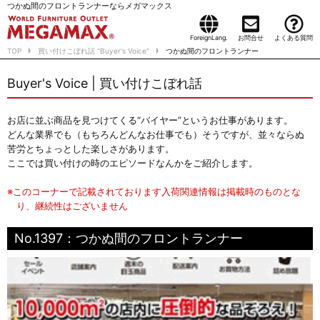
つかぬ間のフロントランナーならメガマックス
ForeignLang.
お問合せ
よくある質問
TOP
買い付けこぼれ話 "Buyer's Voice"
つかぬ間のフロントランナー
Buyer's Voice | 買い付けこぼれ話
お店に並ぶ商品を見つけてくる“バイヤー”というお仕事があります。
どんな業界でも（もちろんどんなお仕事でも）そうですが、並々ならぬ
苦労とちょっとした楽しさがあります。
ここでは買い付けの時のエピソードなんかをご紹介します。
※このコーナーで記載されております入荷関連情報は掲載時のものとな
り、継続性はございません
No.1397：つかぬ間のフロントランナー