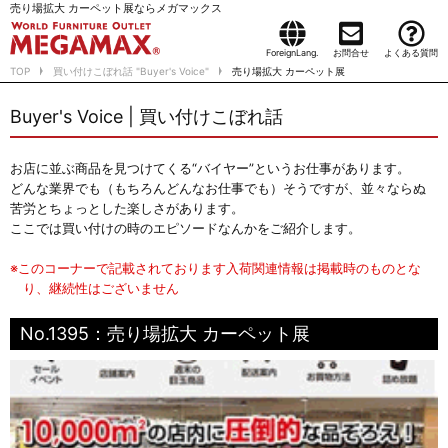
売り場拡大 カーペット展ならメガマックス
ForeignLang.
お問合せ
よくある質問
TOP
買い付けこぼれ話 "Buyer's Voice"
売り場拡大 カーペット展
Buyer's Voice | 買い付けこぼれ話
お店に並ぶ商品を見つけてくる“バイヤー”というお仕事があります。
どんな業界でも（もちろんどんなお仕事でも）そうですが、並々ならぬ
苦労とちょっとした楽しさがあります。
ここでは買い付けの時のエピソードなんかをご紹介します。
※このコーナーで記載されております入荷関連情報は掲載時のものとな
り、継続性はございません
No.1395：売り場拡大 カーペット展