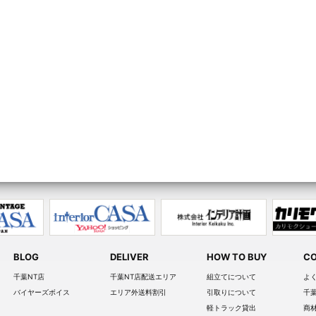
BLOG
DELIVER
HOW TO BUY
CO
千葉NT店
千葉NT店配送エリア
組立てについて
よ
バイヤーズボイス
エリア外送料割引
引取りについて
千
軽トラック貸出
商