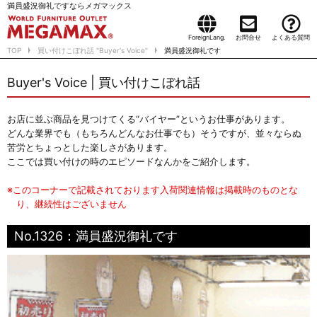
満員盛況御礼ですならメガマックス
ForeignLang.
お問合せ
よくある質問
TOP
買い付けこぼれ話 "Buyer's Voice"
満員盛況御礼です
Buyer's Voice | 買い付けこぼれ話
お店に並ぶ商品を見つけてくる“バイヤー”というお仕事があります。
どんな業界でも（もちろんどんなお仕事でも）そうですが、並々ならぬ
苦労とちょっとした楽しさがあります。
ここでは買い付けの時のエピソードなんかをご紹介します。
※このコーナーで記載されております入荷関連情報は掲載時のものとな
り、継続性はございません
No.1326：満員盛況御礼です