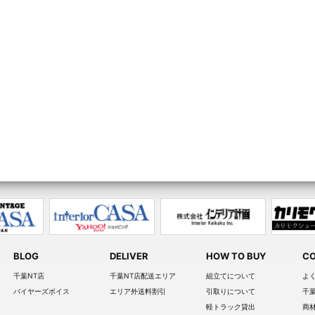
BLOG
DELIVER
HOW TO BUY
CO
千葉NT店
千葉NT店配送エリア
組立てについて
よ
バイヤーズボイス
エリア外送料割引
引取りについて
千
軽トラック貸出
商