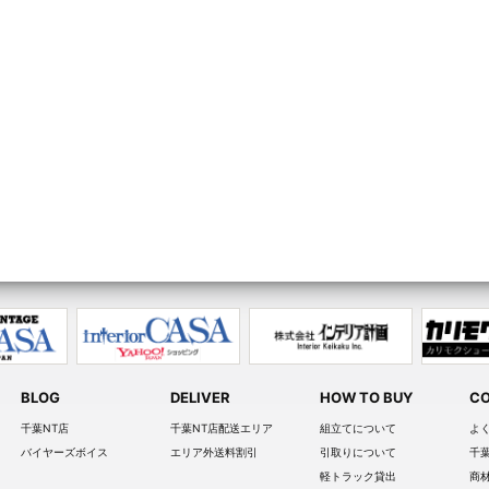
BLOG
DELIVER
HOW TO BUY
CO
千葉NT店
千葉NT店配送エリア
組立てについて
よ
バイヤーズボイス
エリア外送料割引
引取りについて
千
軽トラック貸出
商