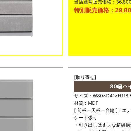
当店通常販売価格：36,800
特別販売価格：29,80
[取り寄せ]
80幅ハ
サイズ：W80×D41×H118.
材質：MDF
[ 前板・天板・台輪 ] : エ
シート張り
・引き出しは丈夫な箱組構