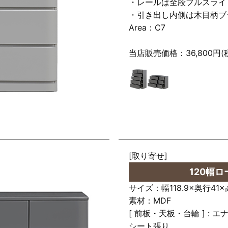
・レールは全段フルスライ
・引き出し内側は木目柄ブ
Area：C7
当店販売価格：36,800円(
[取り寄せ]
120幅
サイズ：幅118.9×奥行41×
素材：MDF
[ 前板・天板・台輪 ] : エ
シート張り