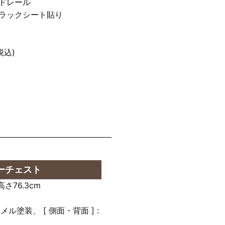
ドレール
ラックシート貼り
税込)
ローチェスト
高さ76.3cm
ナメル塗装、 [ 側面・背面 ] :